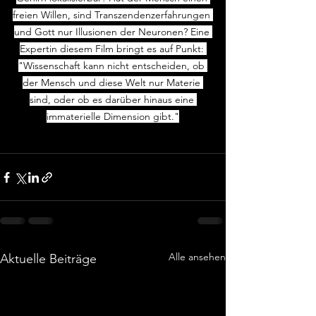
freien Willen, sind Transzendenzerfahrungen 
und Gott nur Illusionen der Neuronen? Eine 
Expertin diesem Film bringt es auf Punkt: 
"Wissenschaft kann nicht entscheiden, ob 
der Mensch und diese Welt nur Materie 
sind, oder ob es darüber hinaus eine 
immaterielle Dimension gibt."
Alle ansehen
Aktuelle Beiträge